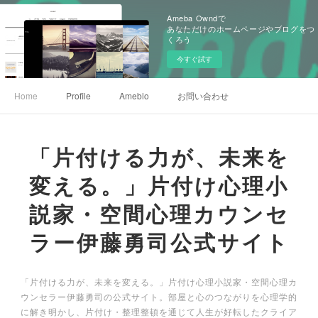
Ameba Owndで
あなただけのホームページやブログをつ
くろう
今すぐ試す
Home
Profile
Ameblo
お問い合わせ
「片付ける力が、未来を
変える。」片付け心理小
説家・空間心理カウンセ
ラー伊藤勇司公式サイト
「片付ける力が、未来を変える。」片付け心理小説家・空間心理カ
ウンセラー伊藤勇司の公式サイト。部屋と心のつながりを心理学的
に解き明かし、片付け・整理整頓を通じて人生が好転したクライア